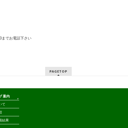
70までお電話下さい
PAGETOP
ブ 案内
いて
程
績結果