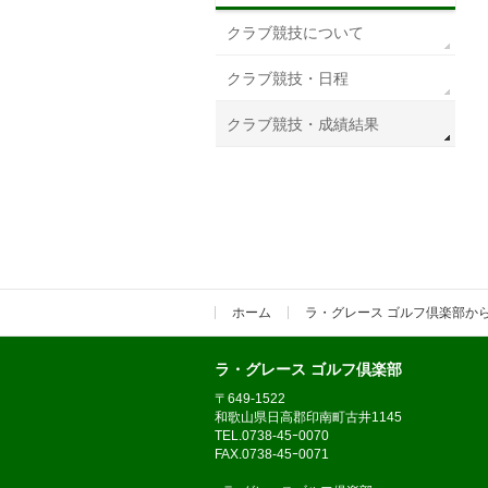
クラブ競技について
クラブ競技・日程
クラブ競技・成績結果
ホーム
ラ・グレース ゴルフ倶楽部か
ラ・グレース ゴルフ倶楽部
〒649-1522
和歌山県日高郡印南町古井1145
TEL.0738-45ｰ0070
FAX.0738-45ｰ0071